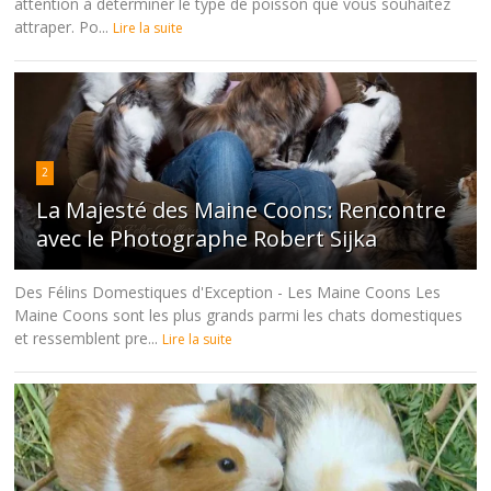
attention à déterminer le type de poisson que vous souhaitez
attraper. Po...
Lire la suite
2
La Majesté des Maine Coons: Rencontre
avec le Photographe Robert Sijka
Des Félins Domestiques d'Exception - Les Maine Coons Les
Maine Coons sont les plus grands parmi les chats domestiques
et ressemblent pre...
Lire la suite