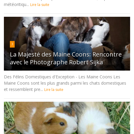
météoritiqu...
Lire la suite
3
La Majesté des Maine Coons: Rencontre
avec le Photographe Robert Sijka
Des Félins Domestiques d'Exception - Les Maine Coons Les
Maine Coons sont les plus grands parmi les chats domestiques
et ressemblent pre...
Lire la suite