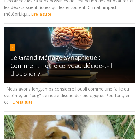
Découvrez les raisons possibles de l'extinction des dinosaures et
les débats scientifiques qui les entourent. Climat, impact
météoritiqu...
Lire la suite
2
Le Grand Ménage Synaptique :
Comment notre cerveau décide-t-il
d'oublier ?
Nous avons longtemps considéré l'oubli comme une faille du
système, un "bug" de notre disque dur biologique. Pourtant, en
ce...
Lire la suite