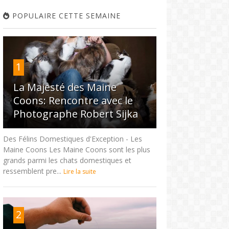
POPULAIRE CETTE SEMAINE
1
La Majesté des Maine
Coons: Rencontre avec le
Photographe Robert Sijka
Des Félins Domestiques d'Exception - Les
Maine Coons Les Maine Coons sont les plus
grands parmi les chats domestiques et
ressemblent pre...
Lire la suite
2