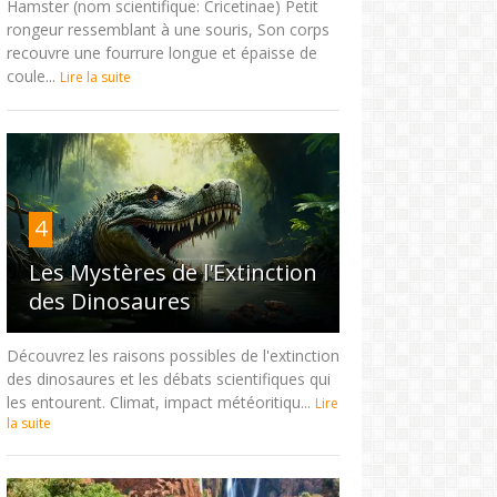
Hamster (nom scientifique: Cricetinae) Petit
rongeur ressemblant à une souris, Son corps
recouvre une fourrure longue et épaisse de
coule...
Lire la suite
4
Les Mystères de l'Extinction
des Dinosaures
Découvrez les raisons possibles de l'extinction
des dinosaures et les débats scientifiques qui
les entourent. Climat, impact météoritiqu...
Lire
la suite