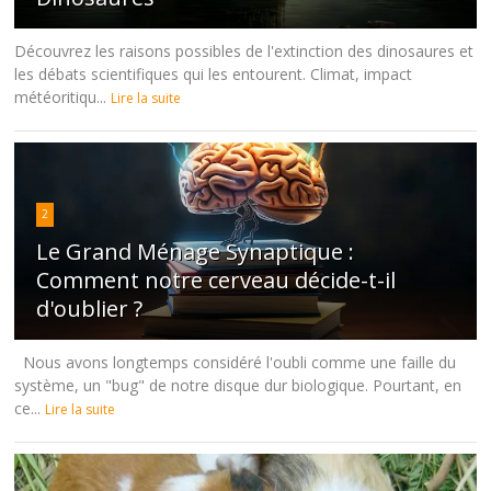
Découvrez les raisons possibles de l'extinction des dinosaures et
les débats scientifiques qui les entourent. Climat, impact
météoritiqu...
Lire la suite
2
Le Grand Ménage Synaptique :
Comment notre cerveau décide-t-il
d'oublier ?
Nous avons longtemps considéré l'oubli comme une faille du
système, un "bug" de notre disque dur biologique. Pourtant, en
ce...
Lire la suite