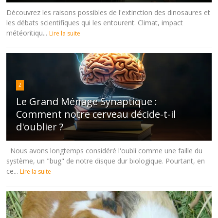
Découvrez les raisons possibles de l'extinction des dinosaures et
les débats scientifiques qui les entourent. Climat, impact
météoritiqu...
Lire la suite
2
Le Grand Ménage Synaptique :
Comment notre cerveau décide-t-il
d'oublier ?
Nous avons longtemps considéré l'oubli comme une faille du
système, un "bug" de notre disque dur biologique. Pourtant, en
ce...
Lire la suite