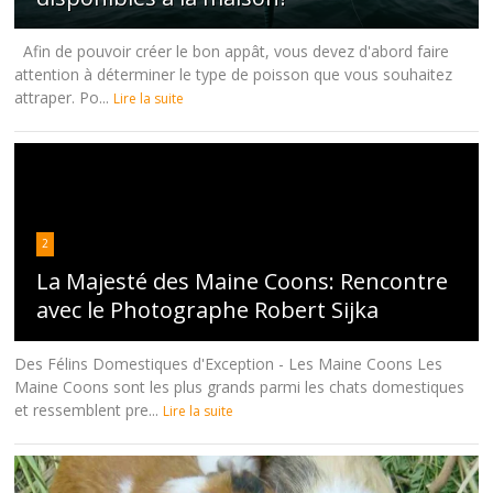
Afin de pouvoir créer le bon appât, vous devez d'abord faire
attention à déterminer le type de poisson que vous souhaitez
attraper. Po...
Lire la suite
2
La Majesté des Maine Coons: Rencontre
avec le Photographe Robert Sijka
Des Félins Domestiques d'Exception - Les Maine Coons Les
Maine Coons sont les plus grands parmi les chats domestiques
et ressemblent pre...
Lire la suite