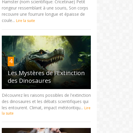
Hamster (nom scientifique: Cricetinae) Petit
rongeur ressemblant à une souris, Son corps
recouvre une fourrure longue et épaisse de
coule...
Lire la suite
4
Les Mystères de l'Extinction
des Dinosaures
Découvrez les raisons possibles de l'extinction
des dinosaures et les débats scientifiques qui
les entourent. Climat, impact météoritiqu...
Lire
la suite