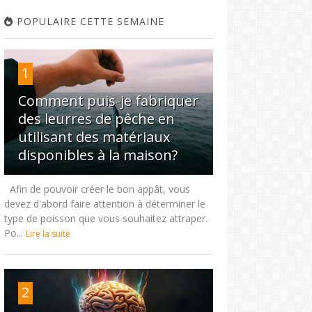
POPULAIRE CETTE SEMAINE
1
Comment puis-je fabriquer
des leurres de pêche en
utilisant des matériaux
disponibles à la maison?
Afin de pouvoir créer le bon appât, vous
devez d'abord faire attention à déterminer le
type de poisson que vous souhaitez attraper.
Po...
Lire la suite
2