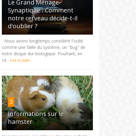
Le Grand Ménage
Synaptique : Comment
notre cerveau décide-t-il
d'oublier ?
Nous avons longtemps considéré l'oubli
comme une faille du système, un "bug" de
notre disque dur biologique. Pourtant, en
ce...
Lire la suite
3
Informations sur le
hamster