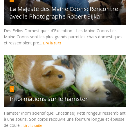
La Majesté des Maine Coons: Rencontre
avec le Photographe Robert Sijka
Des Félins Domestiques d'Exception - Les Maine Coons Les
Maine Coons sont les plus grands parmi les chats domestiques
et ressemblent pre...
Lire la suite
3
Informations sur le hamster
Hamster (nom scientifique: Cricetinae) Petit rongeur ressemblant
à une souris, Son corps recouvre une fourrure longue et épaisse
de coule...
Lire la suite