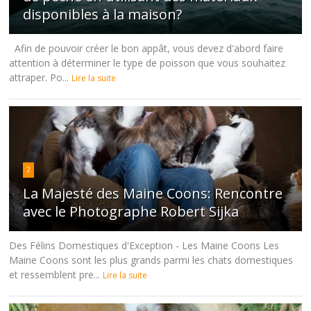
disponibles à la maison?
Afin de pouvoir créer le bon appât, vous devez d'abord faire
attention à déterminer le type de poisson que vous souhaitez
attraper. Po...
Lire la suite
2
La Majesté des Maine Coons: Rencontre
avec le Photographe Robert Sijka
Des Félins Domestiques d'Exception - Les Maine Coons Les
Maine Coons sont les plus grands parmi les chats domestiques
et ressemblent pre...
Lire la suite