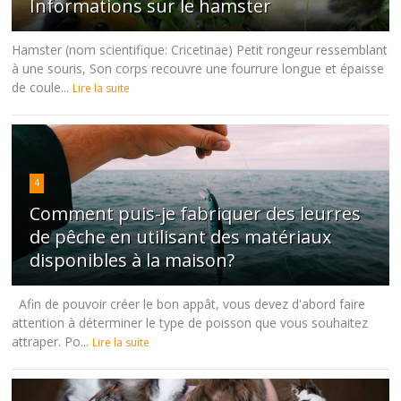
Informations sur le hamster
Hamster (nom scientifique: Cricetinae) Petit rongeur ressemblant
à une souris, Son corps recouvre une fourrure longue et épaisse
de coule...
Lire la suite
4
Comment puis-je fabriquer des leurres
de pêche en utilisant des matériaux
disponibles à la maison?
Afin de pouvoir créer le bon appât, vous devez d'abord faire
attention à déterminer le type de poisson que vous souhaitez
attraper. Po...
Lire la suite