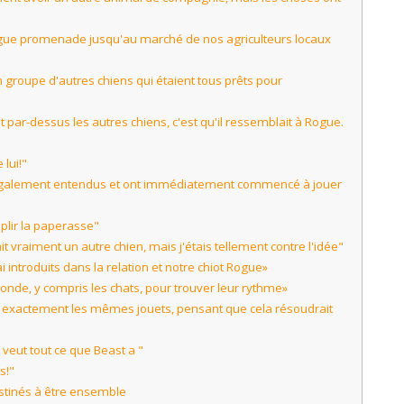
ongue promenade jusqu'au marché de nos agriculteurs locaux
un groupe d'autres chiens qui étaient tous prêts pour
par-dessus les autres chiens, c'est qu'il ressemblait à Rogue.
lui!"
nt également entendus et ont immédiatement commencé à jouer
plir la paperasse"
it vraiment un autre chien, mais j'étais tellement contre l'idée"
 introduits dans la relation et notre chiot Rogue»
monde, y compris les chats, pour trouver leur rythme»
u exactement les mêmes jouets, pensant que cela résoudrait
 veut tout ce que Beast a "
s!"
stinés à être ensemble