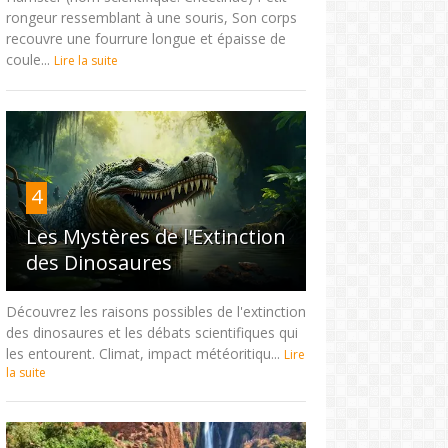
rongeur ressemblant à une souris, Son corps
recouvre une fourrure longue et épaisse de
coule...
Lire la suite
4
Les Mystères de l'Extinction
des Dinosaures
Découvrez les raisons possibles de l'extinction
des dinosaures et les débats scientifiques qui
les entourent. Climat, impact météoritiqu...
Lire
la suite