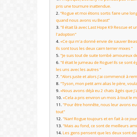
pris une tournure inattendue.
“Rogue et moi étions sortis faire une l
quand nous avons vu Beast”
"Il était là avec Last Hope K9 Rescue et 
l'adoption"
«Ce qui m'a donné envie de sauver Beast 
Ils sont tous les deux cairn terrier mixes ”
"Je suis tout de suite tombé amoureux de 
"Il était le jumeau de Rogue! Ils se so
les uns avec les autres ”
"Alors juste et alors j'ai commencé à rem
"Tyson, mon petit ami alias le père, voula
«Nous avons déjà eu 2 chats âgés que j'ai
«Cela a pris environ un mois à tout le 
"Pour être honnête, nous leur avons e
tout"
"Nan! Rogue toujours et en fait à ce jour
"Mais au fond, ce sont de meilleurs ami
Les gens pensent que les deux sont de