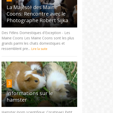
La Majesté des Maine
Coons: Rencontre avec le
Photographe Robert Sijka
Des Félins Domestiques d'Exception - Les
Maine Coons Les Maine Coons sont les plus
grands parmi les chats domestiques et
ressemblent pre...
Lire la suite
3
Informations sur le
hamster
Hamster (nom scientifique: Cricetinae) Petit