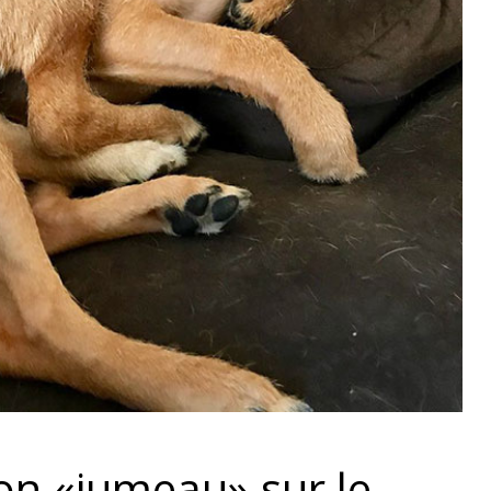
on «jumeau» sur le