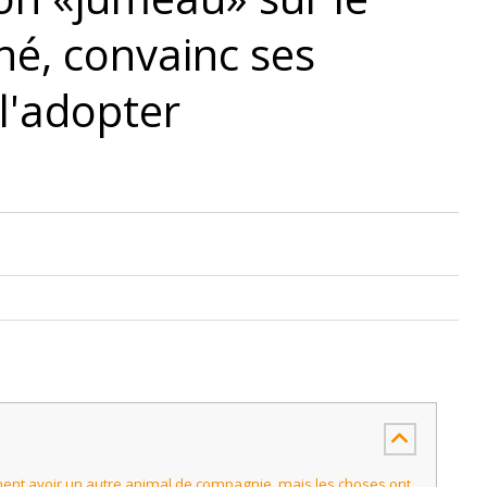
é, convainc ses
 l'adopter
ment avoir un autre animal de compagnie, mais les choses ont