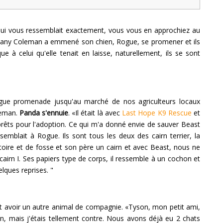
qui vous ressemblait exactement, vous vous en approchiez au
thany Coleman a emmené son chien, Rogue, se promener et ils
e à celui qu'elle tenait en laisse, naturellement, ils se sont
ngue promenade jusqu'au marché de nos agriculteurs locaux
leman.
Panda s'ennuie
. «Il était là avec
Last Hope K9 Rescue
et
prêts pour l'adoption. Ce qui m'a donné envie de sauver Beast
ssemblait à Rogue. Ils sont tous les deux des cairn terrier, la
oire et de fosse et son père un cairn et avec Beast, nous ne
airn I. Ses papiers type de corps, il ressemble à un cochon et
ques reprises. "
t avoir un autre animal de compagnie. «Tyson, mon petit ami,
ien, mais j'étais tellement contre. Nous avons déjà eu 2 chats