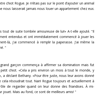
otre chiot Rogue. Je n’étais pas sur le point d’ajouter un animal
 ne nous laisserait jamais nous louer un appartement chez eux.
s tout de suite tombée amoureuse de lui!» A-t-elle ajouté. "Il
alement entendus et ont immédiatement commencé à jouer les
ent-là, j'ai commencé à remplir la paperasse. J'ai même la
hé. "
e grand garçon commença à affirmer sa domination mais fut
petit chiot. «Cela a pris environ un mois à tout le monde, y
», a déclaré Bethany. «Pour être juste, nous leur avons donné
cela résoudrait tout. Nan! Rogue toujours et actuellement à
rôle de regarder quand on leur donne des friandises. À mi-
ur jouet. Mais au fond, ce sont de meilleurs amis! "