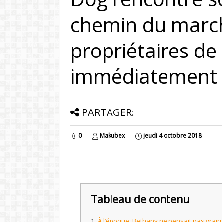
chemin du march
propriétaires de
immédiatement
PARTAGER:
0
Makubex
jeudi 4 octobre 2018
Tableau de contenu
À l’époque, Bethany ne pensait pas vrai