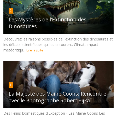
2
Les Mystères de l'Extinction des
Dinosaures
Découvrez les raisons possibles de l'extinction des dinosaures et
les débats scientifiques qui les entourent. Climat, impact
météoritiqu...
Lire la suite
3
La Majesté des Maine Coons: Rencontre
avec le Photographe Robert Sijka
Des Félins Domestiques d'Exception - Les Maine Coons Les