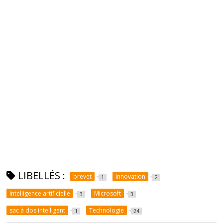
LIBELLÉS :
brevet
innovation
1
2
Intelligence artificielle
Microsoft
3
3
sac à dos intelligent
Technologie
1
24