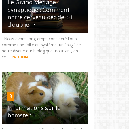
Le Grand Ménage
Synaptique : Comment
notre cerveau décide-t-il
d'oublier ?
Nous avons longtemps considéré l'oubli
comme une faille du système, un "bug" de
notre disque dur biologique. Pourtant, en
ce...
Lire la suite
3
Informations sur le
hamster