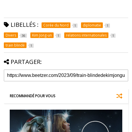
LIBELLÉS :
Corée du Nord
diplomatie
1
1
Divers
Kim Jong-un
relations internationales
36
1
1
train blindé
1
PARTAGER:
RECOMMANDÉ POUR VOUS