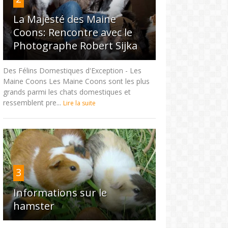
La Majesté des Maine
Coons: Rencontre avec le
Photographe Robert Sijka
Des Félins Domestiques d'Exception - Les
Maine Coons Les Maine Coons sont les plus
grands parmi les chats domestiques et
ressemblent pre...
Lire la suite
3
Informations sur le
hamster