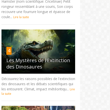
Hamster (nom scientifique: Cricetinae) Petit
rongeur ressemblant à une souris, Son corps
recouvre une fourrure longue et épaisse de
coule...
Lire la suite
4
Les Mystères de l'Extinction
des Dinosaures
Découvrez les raisons possibles de l'extinction
des dinosaures et les débats scientifiques qui
les entourent. Climat, impact météoritiqu...
Lire
la suite