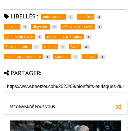
LIBELLÉS :
antioxydants
bienfaits
2
4
cerveau
digestion
effets secondaires
2
1
1
gestion du sucre
maladies cardiaques
1
1
Perte de poids
risques
Santé
3
2
40
santé bucco-dentaire
sommeil
thé vert
1
1
1
PARTAGER:
RECOMMANDÉ POUR VOUS